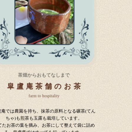
茶畑からおもてなしまで
皐盧庵茶舗のお茶
farm to hospitality
盧庵では農園を持ち、抹茶の原料となる碾茶(てん
ちゃ)も煎茶も玉露も栽培しています。
てたお茶の葉を摘み、お茶にして整えて袋に詰め